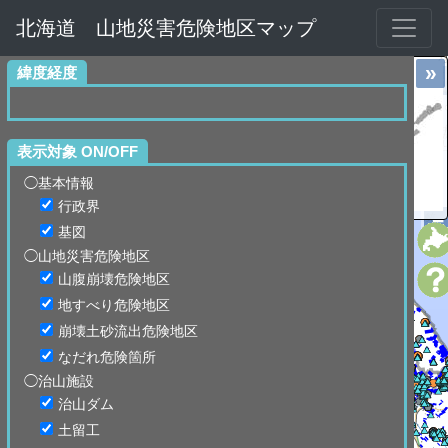
北海道 山地災害危険地区マップ
»
緯度経度
+
表示対象 ON/OFF
◯基本情報
行政界
−
基図
◯山地災害危険地区
山腹崩壊危険地区
地すべり危険地区
崩壊土砂流出危険地区
なだれ危険箇所
◯治山施設
治山ダム
土留工