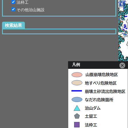
法枠工
«
その他治山施設
検索結果
凡例